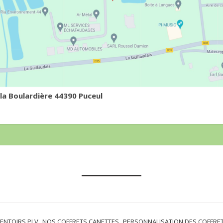
 la Boulardière 44390 Puceul
ENTOIRS PLV
NOS COFFRETS CANETTES
PERSONNALISATION DES COFFRE